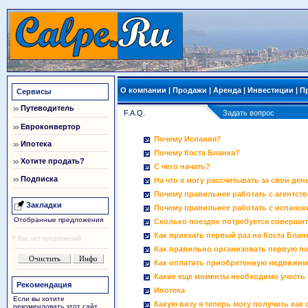
О компании
|
Продажи
|
Аренда
|
Инвестиции
|
П
Сервисы
Путеводитель
F.A.Q.
Задать вопрос
Евроконвертор
Почему Испания?
Ипотека
Почему Коста Бланка?
Хотите продать?
С чего начать?
Подписка
На что я могу рассчитывать за свои ден
Почему правильнее работать с агентст
Закладки
Почему правильнее работать с испанс
Отобранные предложения
Сколько поездок потребуется соверши
Как приехать первый раз на Коста Блан
У Вас нет предложений
Как правильно организовать первую п
Как оплатить приобретенную недвижим
Какие еще моменты необходимо учесть
Рекомендация
Ипотека
Если вы хотите
Какую визу я теперь могу получить ка
рекомендовать этот сайт