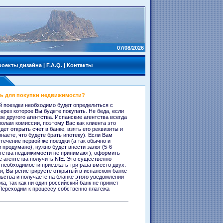
07/08/2026
роекты дизайна
|
F.A.Q.
|
Контакты
ть для покупки недвижимости?
й поездки необходимо будет определиться с
ерез которое Вы будете покупать. Не беда, если
е другого агентства. Испанские агентства всегда
олам комиссии, поэтому Вас как клиента это
ет открыть счет в банке, взять его реквизиты и
знаете, что будете брать ипотеку). Если Вам
течение первой же поездки (а так обычно и
 продумано), нужно будет внести залог (5-6
нтства недвижимости не принимают), оформить
е агентства получить NIE. Это существенно
 необходимости приезжать три раза вместо двух.
и, Вы регистрируете открытый в испанском банке
льства и получаете на бланке этого уведомлении
ка, так как ни один российский банк не примет
 Переходим к процессу собственно платежа