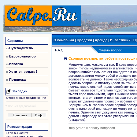
О компании
|
Продажи
|
Аренда
|
Инвестиции
|
П
Сервисы
Путеводитель
F.A.Q.
Задать вопрос
Евроконвертор
Сколько поездок потребуется соверши
Ипотека
Минимум две, максимум три. В ходе перво
зоной, типом недвижимости и агентством, ч
Хотите продать?
понравившийся Вам объект находится в баз
договариваются между собой о разделе поп
волновать не должно. Также необходимо буд
Подписка
сделать запрос на ипотеку (если Вы точно 
посчастливилось найти дом своей мечты в 
бывает, если все тщательно подготовлено и
Закладки
тысяч евро наличными, карты никакие аге
контракт с агентством и при помощи того ж
Отобранные предложения
упростит дальнейший процесс и избавит от
Вернувшись в Россию после первой поездк
У Вас нет предложений
счет в налоговой инспекции по месту жите
печать. Храните этот документ как зеницу о
деньги к переводу без этого уведомления.
(см.далее).
Рекомендация
вернуться к списку вопросов
Если вы хотите
рекомендовать этот сайт