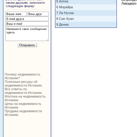
5 Алтеа
своим друзьям, заполните
Лавадеро
следующую форму:
6 Морайра
7 Ла Нусиа
8 Сан Хуан
9 Дениа
Почему недвижимость
Испании?
Полезные ресуры об
недвижимости Испании.
Все ответы по
недвижимости Испании.
Ипотека на недвижимость
Испании.
Цены на недвижимость
Испании.
Продажа недвижимости
Испании.