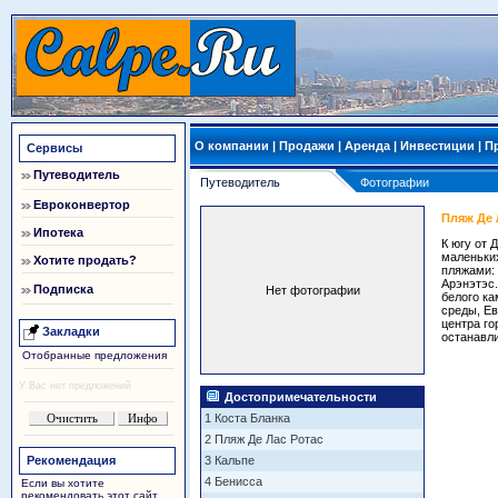
О компании
|
Продажи
|
Аренда
|
Инвестиции
|
П
Сервисы
Путеводитель
Путеводитель
Фотографии
Евроконвертор
Пляж Де 
Ипотека
К югу от 
маленьких
Хотите продать?
пляжами: 
Арэнэтэс.
Подписка
Нет фотографии
белого ка
среды, Ев
центра го
Закладки
останавли
Отобранные предложения
У Вас нет предложений
Достопримечательности
1 Коста Бланка
2 Пляж Де Лас Ротас
Рекомендация
3 Кальпе
4 Бенисса
Если вы хотите
рекомендовать этот сайт