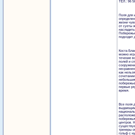
ТЕЛ.: 96 
Поля для 
определе
жизни чув
от суеты 
насладить
Побережье
подходит д
Коста Бла
можно игр
течение вс
полей и с
сооружени
несравнен
как нельз
сочетании
небольшим
побережье
первые ря
время.
Все поля 
выдающим
националь
расположе
побережья
центров. 
существуе
тренеры о
гольф с н