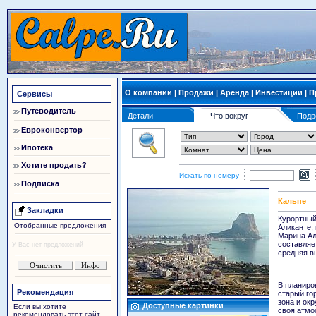
О компании
|
Продажи
|
Аренда
|
Инвестиции
|
П
Сервисы
Путеводитель
Детали
Что вокруг
Подр
Евроконвертор
Ипотека
Хотите продать?
Искать по номеру
Подписка
Кальпе
Закладки
Курортный
Отобранные предложения
Аликанте, 
Марина Ал
составляет
У Вас нет предложений
средняя в
В планиро
Рекомендация
старый го
зона и ок
Доступные картинки
Если вы хотите
своя атмо
рекомендовать этот сайт