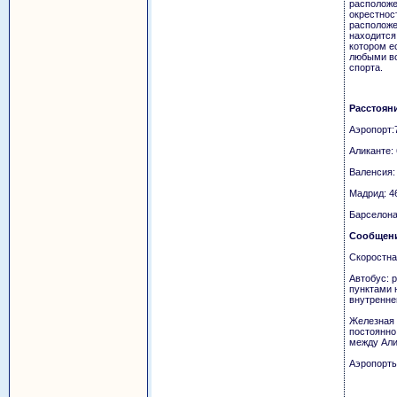
расположе
окрестнос
расположе
находится 
котором е
любыми в
спорта.
Расстоян
Аэропорт:
Аликанте: 
Валенсия:
Мадрид: 4
Барселона
Сообщен
Скоростна
Автобус: 
пунктами 
внутренне
Железная 
постоянно
между Али
Аэропорты