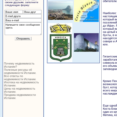
обитатели
своим друзьям, заполните
следующую форму:
Наиболее 
настоящим
который в
поселений
дэ Ифач. 
который в
на целый 
бухты, в 
находятся
севере и 
юге.
Гигантски
заработал
символа в
Почему недвижимость
его объяв
Испании?
заповедни
Полезные ресуры об
недвижимости Испании.
Все ответы по
недвижимости Испании.
Кроме Пен
Ипотека на недвижимость
великолеп
Испании.
бухт, кото
Цены на недвижимость
всего мир
Испании.
наслаждаю
Продажа недвижимости
Испании.
Еще одной
Коста Бла
один из к
Митика, к