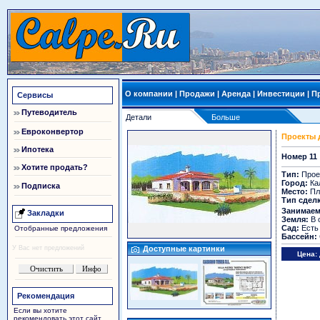
О компании
|
Продажи
|
Аренда
|
Инвестиции
|
П
Сервисы
Путеводитель
Детали
Больше
Евроконвертор
Проекты 
Ипотека
Номер 11
Хотите продать?
Тип:
Прое
Город:
Ка
Подписка
Место:
Пл
Тип сдел
Занимаем
Закладки
Земля:
В 
Сад:
Есть
Отобранные предложения
Бассейн:
У Вас нет предложений
Доступные картинки
Цена:
Рекомендация
Если вы хотите
рекомендовать этот сайт