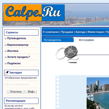
О компании
|
Продажи
|
Аренда
|
Инвестиции
|
П
Сервисы
Путеводитель
Путиводитель
Фотографии
Евроконвертор
Ипотека
Хотите продать?
Подписка
Закладки
Отобранные предложения
У Вас нет предложений
Рекомендация
Если вы хотите
рекомендовать этот сайт