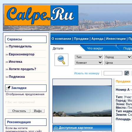
О компании
|
Продажи
|
Аренда
|
Инвестиции
|
П
Сервисы
Путеводитель
Детали
Что вокруг
Подр
Евроконвертор
Ипотека
Хотите продать?
Искать по номеру
Подписка
Продажи
Закладки
Номер A -
Отобранные предложения
Тип:
Участ
Город:
Мо
У Вас нет предложений
Зона:
Валл
Место:
Пля
Тип недв
Земля:
Со
Площадь 
Рекомендация
Доступные картинки
Если вы хотите
рекомендовать этот сайт