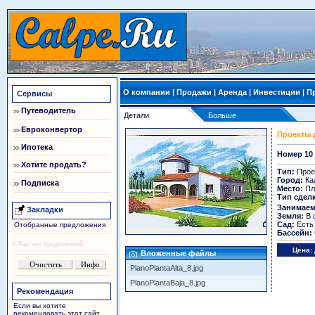
О компании
|
Продажи
|
Аренда
|
Инвестиции
|
П
Сервисы
Путеводитель
Детали
Больше
Евроконвертор
Проекты 
Ипотека
Номер 10
Хотите продать?
Тип:
Прое
Город:
Ка
Подписка
Место:
Пл
Тип сдел
Занимаем
Закладки
Земля:
В 
Сад:
Есть
Отобранные предложения
Бассейн:
У Вас нет предложений
Цена:
Вложенные файлы
PlanoPlantaAlta_8.jpg
PlanoPlantaBaja_8.jpg
Рекомендация
Если вы хотите
рекомендовать этот сайт